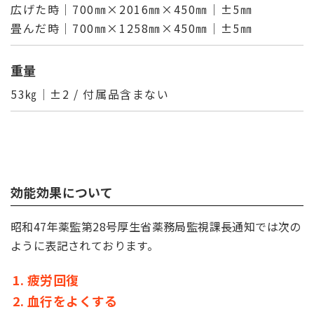
広げた時│700㎜×2016㎜×450㎜│±5㎜
畳んだ時│700㎜×1258㎜×450㎜│±5㎜
重量
53㎏│±2 / 付属品含まない
効能効果について
昭和47年薬監第28号厚生省薬務局監視課長通知では次の
ように表記されております。
疲労回復
血行をよくする